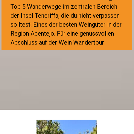
Top 5 Wanderwege im zentralen Bereich
der Insel Teneriffa, die du nicht verpassen
solltest.
Eines der besten Weingüter in der
Region Acentejo. F
ür eine genussvollen
Abschluss auf der Wein Wandertour