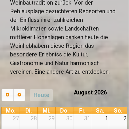
Weinbautradition zurück. Vor der
Reblausplage gezüchteten Rebsorten und
der
Einfluss ihrer zahlreichen
Mikroklimaten sowie
Landschaften
mittlerer Höhenlagen
danken
heute die
Weinliebhabern diese Region das
besondere Erlebniss die Kultur,
Gastronomie und Natur harmonisch
vereinen. Eine andere Art zu entdecken.
August 2026
Heute
Mo.
Di.
Mi.
Do.
Fr.
Sa.
So.
27
28
29
30
31
1
2