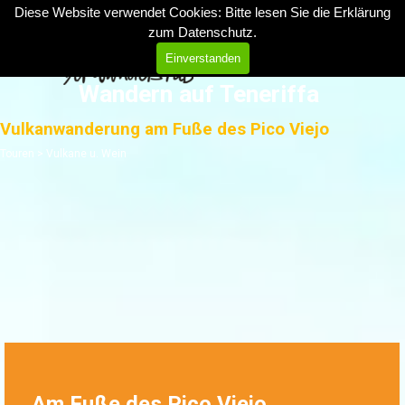
Direkt zum Seiteninhalt
Diese Website verwendet Cookies: Bitte lesen Sie die Erklärung
zum
Datenschutz
.
Menü überspringen
Einverstanden
Wandern auf Teneriffa
Vulkanwanderung am Fuße des Pico Viejo
Touren > Vulkane u. Wein
Am Fuße des Pico Viejo